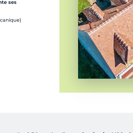
nte ses
écanique)