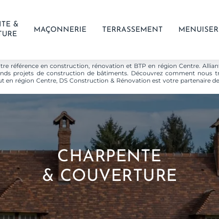
TE &
MAÇONNERIE
TERRASSEMENT
MENUISER
TURE
re référence en construction, rénovation et BTP en région Centre. Alliant
grands projets de construction de bâtiments. Découvrez comment nous t
ut en région Centre, DS Construction & Rénovation est votre partenaire de
CHARPENTE
& COUVERTURE