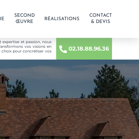
SECOND
CONTACT
IE
RÉALISATIONS
ŒUVRE
& DEVIS
 expertise et passion, nous
ransformons vos visions en
02.18.88.96.36
 choix pour concrétiser vos